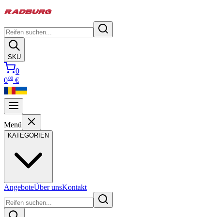
SKU
0
00
0
€
Menü
KATEGORIEN
Angebote
Über uns
Kontakt