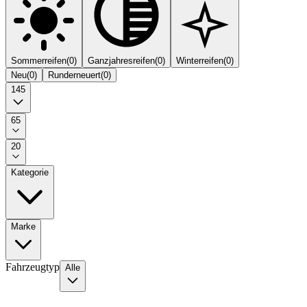
Sommerreifen
(
0
)
Ganzjahresreifen
(
0
)
Winterreifen
(
0
)
Neu
(
0
)
Runderneuert
(
0
)
145
65
20
Kategorie
Marke
Fahrzeugtyp
Alle