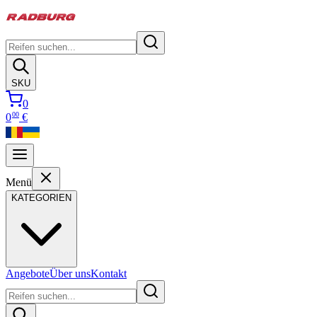
SKU
0
00
0
€
Menü
KATEGORIEN
Angebote
Über uns
Kontakt