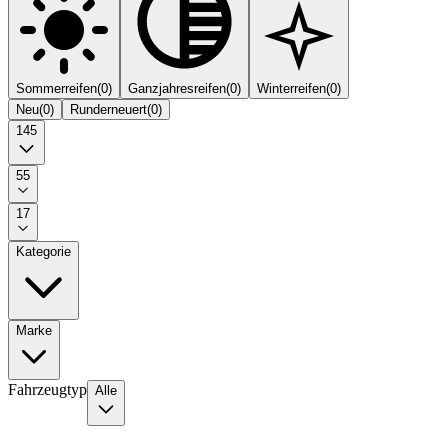
Sommerreifen
(
0
)
Ganzjahresreifen
(
0
)
Winterreifen
(
0
)
Neu
(
0
)
Runderneuert
(
0
)
145
55
17
Kategorie
Marke
Fahrzeugtyp
Alle