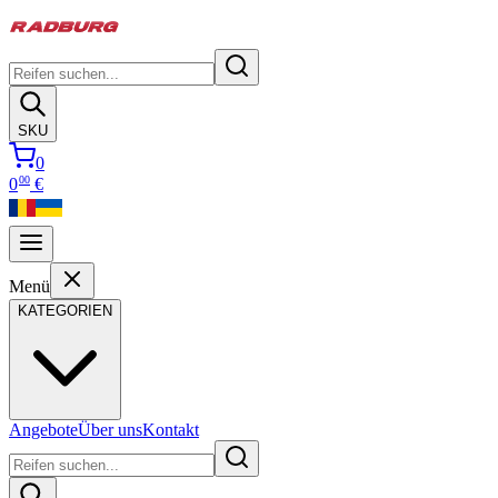
SKU
0
00
0
€
Menü
KATEGORIEN
Angebote
Über uns
Kontakt