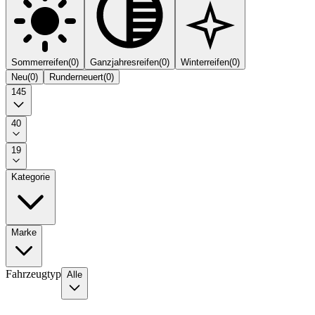
Sommerreifen
(
0
)
Ganzjahresreifen
(
0
)
Winterreifen
(
0
)
Neu
(
0
)
Runderneuert
(
0
)
145
40
19
Kategorie
Marke
Fahrzeugtyp
Alle