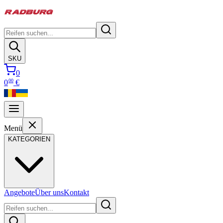
SKU
0
00
0
€
Menü
KATEGORIEN
Angebote
Über uns
Kontakt