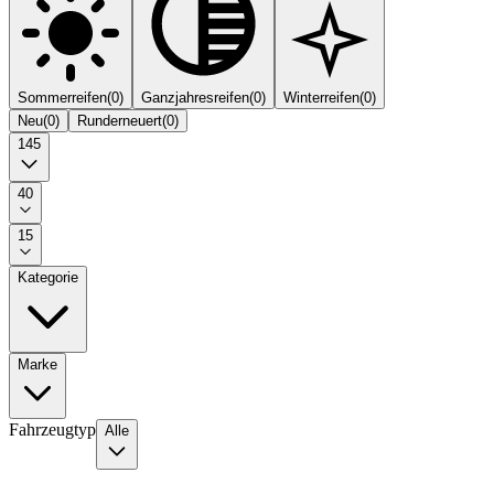
Sommerreifen
(
0
)
Ganzjahresreifen
(
0
)
Winterreifen
(
0
)
Neu
(
0
)
Runderneuert
(
0
)
145
40
15
Kategorie
Marke
Fahrzeugtyp
Alle