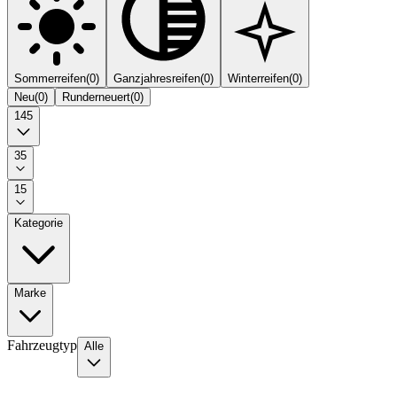
Sommerreifen
(
0
)
Ganzjahresreifen
(
0
)
Winterreifen
(
0
)
Neu
(
0
)
Runderneuert
(
0
)
145
35
15
Kategorie
Marke
Fahrzeugtyp
Alle