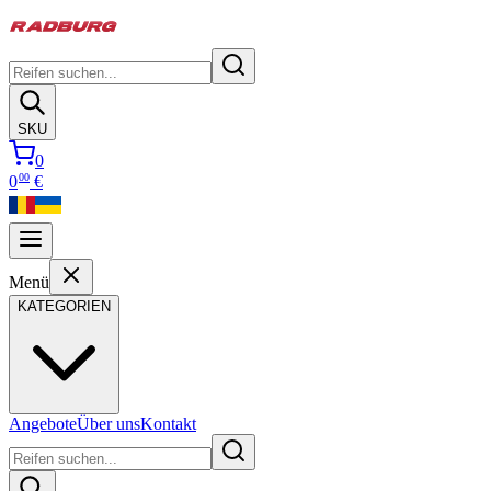
SKU
0
00
0
€
Menü
KATEGORIEN
Angebote
Über uns
Kontakt