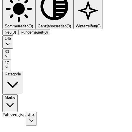
Sommerreifen
(
0
)
Ganzjahresreifen
(
0
)
Winterreifen
(
0
)
Neu
(
0
)
Runderneuert
(
0
)
145
30
17
Kategorie
Marke
Fahrzeugtyp
Alle