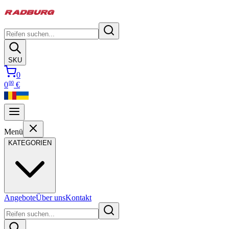
SKU
0
00
0
€
Menü
KATEGORIEN
Angebote
Über uns
Kontakt