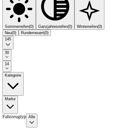
Sommerreifen
(
0
)
Ganzjahresreifen
(
0
)
Winterreifen
(
0
)
Neu
(
0
)
Runderneuert
(
0
)
145
30
14
Kategorie
Marke
Fahrzeugtyp
Alle