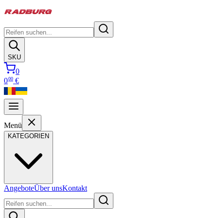
SKU
0
00
0
€
Menü
KATEGORIEN
Angebote
Über uns
Kontakt