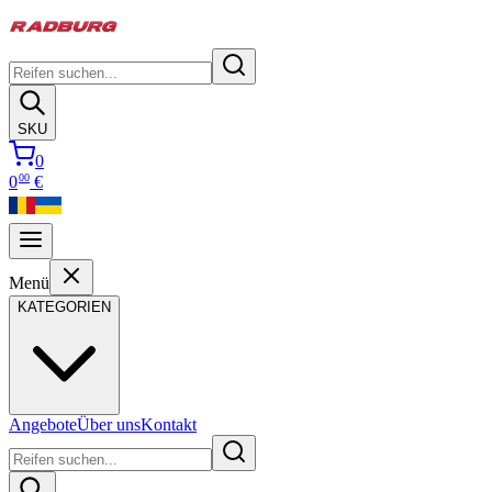
SKU
0
00
0
€
Menü
KATEGORIEN
Angebote
Über uns
Kontakt