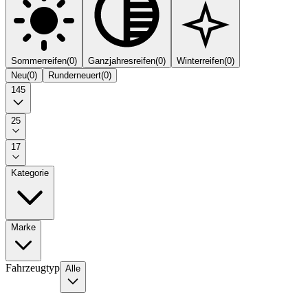
Sommerreifen
(
0
)
Ganzjahresreifen
(
0
)
Winterreifen
(
0
)
Neu
(
0
)
Runderneuert
(
0
)
145
25
17
Kategorie
Marke
Fahrzeugtyp
Alle