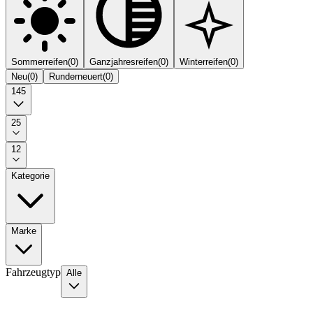
Sommerreifen
(
0
)
Ganzjahresreifen
(
0
)
Winterreifen
(
0
)
Neu
(
0
)
Runderneuert
(
0
)
145
25
12
Kategorie
Marke
Fahrzeugtyp
Alle