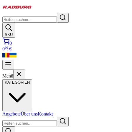
SKU
0
00
0
€
Menü
KATEGORIEN
Angebote
Über uns
Kontakt