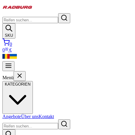
SKU
0
00
0
€
Menü
KATEGORIEN
Angebote
Über uns
Kontakt