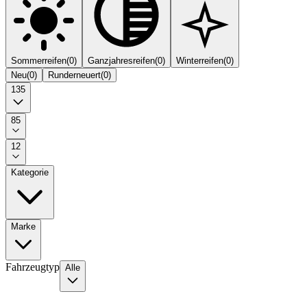
Sommerreifen
(
0
)
Ganzjahresreifen
(
0
)
Winterreifen
(
0
)
Neu
(
0
)
Runderneuert
(
0
)
135
85
12
Kategorie
Marke
Fahrzeugtyp
Alle