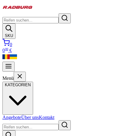
SKU
0
00
0
€
Menü
KATEGORIEN
Angebote
Über uns
Kontakt