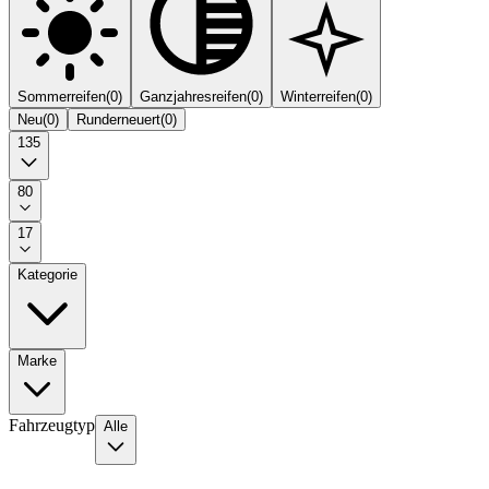
Sommerreifen
(
0
)
Ganzjahresreifen
(
0
)
Winterreifen
(
0
)
Neu
(
0
)
Runderneuert
(
0
)
135
80
17
Kategorie
Marke
Fahrzeugtyp
Alle