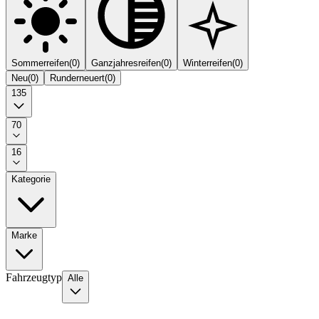
Sommerreifen
(
0
)
Ganzjahresreifen
(
0
)
Winterreifen
(
0
)
Neu
(
0
)
Runderneuert
(
0
)
135
70
16
Kategorie
Marke
Fahrzeugtyp
Alle