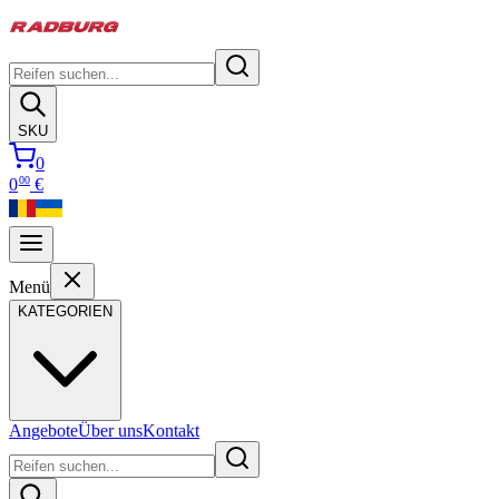
SKU
0
00
0
€
Menü
KATEGORIEN
Angebote
Über uns
Kontakt