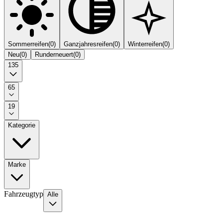
Sommerreifen
(
0
)
Ganzjahresreifen
(
0
)
Winterreifen
(
0
)
Neu
(
0
)
Runderneuert
(
0
)
135
65
19
Kategorie
Marke
Fahrzeugtyp
Alle