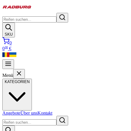
SKU
0
00
0
€
Menü
KATEGORIEN
Angebote
Über uns
Kontakt