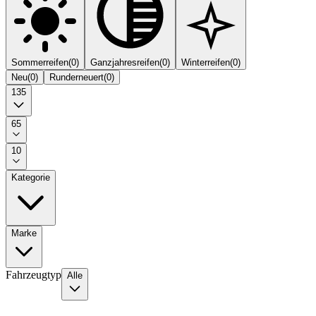
Sommerreifen
(
0
)
Ganzjahresreifen
(
0
)
Winterreifen
(
0
)
Neu
(
0
)
Runderneuert
(
0
)
135
65
10
Kategorie
Marke
Fahrzeugtyp
Alle