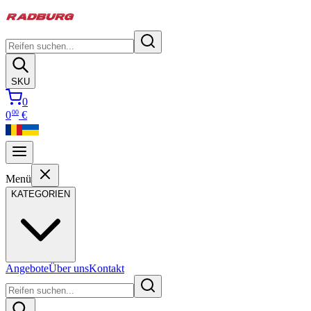
SKU
0
00
0
€
Menü
KATEGORIEN
Angebote
Über uns
Kontakt