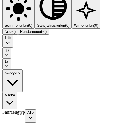
Sommerreifen
(
0
)
Ganzjahresreifen
(
0
)
Winterreifen
(
0
)
Neu
(
0
)
Runderneuert
(
0
)
135
60
17
Kategorie
Marke
Fahrzeugtyp
Alle