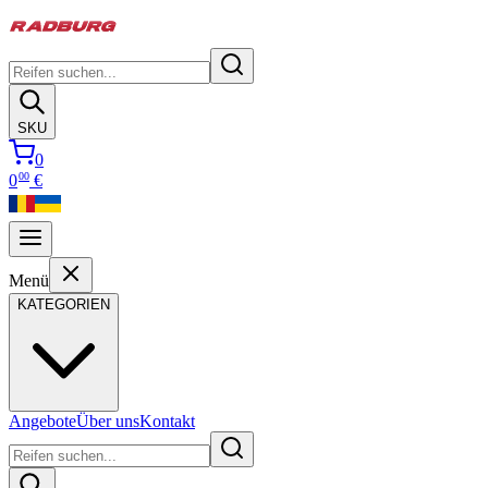
SKU
0
00
0
€
Menü
KATEGORIEN
Angebote
Über uns
Kontakt