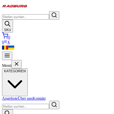
SKU
0
00
0
€
Menü
KATEGORIEN
Angebote
Über uns
Kontakt