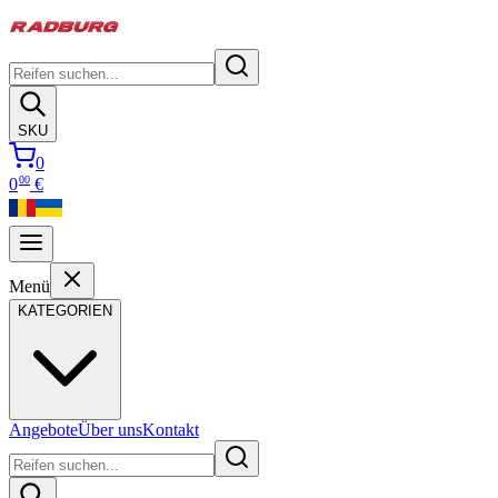
SKU
0
00
0
€
Menü
KATEGORIEN
Angebote
Über uns
Kontakt