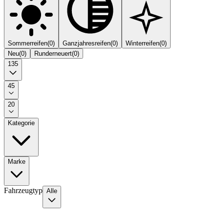
Sommerreifen
(
0
)
Ganzjahresreifen
(
0
)
Winterreifen
(
0
)
Neu
(
0
)
Runderneuert
(
0
)
135
45
20
Kategorie
Marke
Fahrzeugtyp
Alle