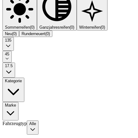
Sommerreifen
(
0
)
Ganzjahresreifen
(
0
)
Winterreifen
(
0
)
Neu
(
0
)
Runderneuert
(
0
)
135
45
17.5
Kategorie
Marke
Fahrzeugtyp
Alle