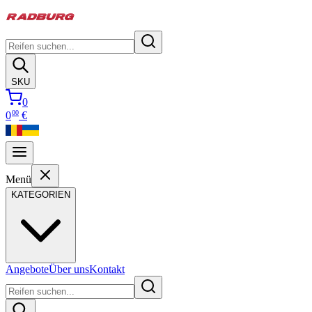
SKU
0
00
0
€
Menü
KATEGORIEN
Angebote
Über uns
Kontakt