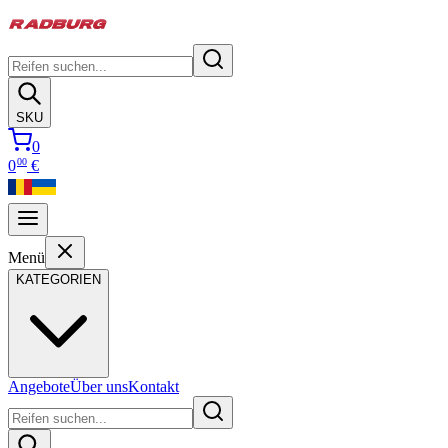
SKU
0
00
0
€
Menü
KATEGORIEN
Angebote
Über uns
Kontakt