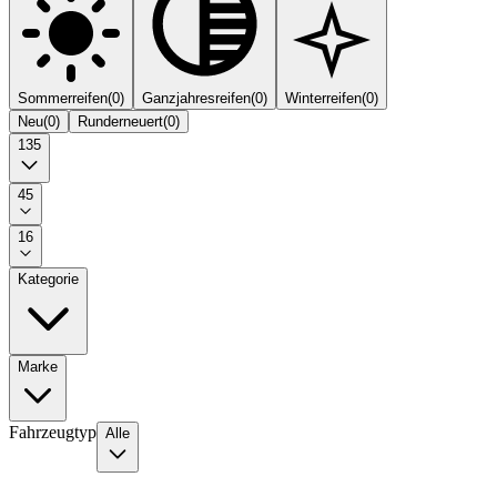
Sommerreifen
(
0
)
Ganzjahresreifen
(
0
)
Winterreifen
(
0
)
Neu
(
0
)
Runderneuert
(
0
)
135
45
16
Kategorie
Marke
Fahrzeugtyp
Alle