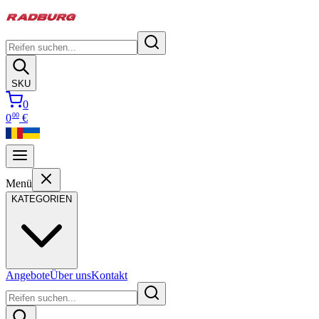
SKU
0
00
0
€
Menü
KATEGORIEN
Angebote
Über uns
Kontakt