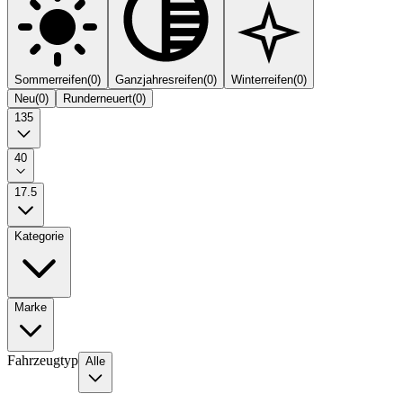
Sommerreifen
(
0
)
Ganzjahresreifen
(
0
)
Winterreifen
(
0
)
Neu
(
0
)
Runderneuert
(
0
)
135
40
17.5
Kategorie
Marke
Fahrzeugtyp
Alle