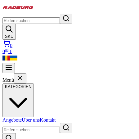
SKU
0
00
0
€
Menü
KATEGORIEN
Angebote
Über uns
Kontakt