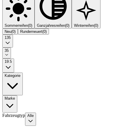
Sommerreifen
(
0
)
Ganzjahresreifen
(
0
)
Winterreifen
(
0
)
Neu
(
0
)
Runderneuert
(
0
)
135
35
19.5
Kategorie
Marke
Fahrzeugtyp
Alle