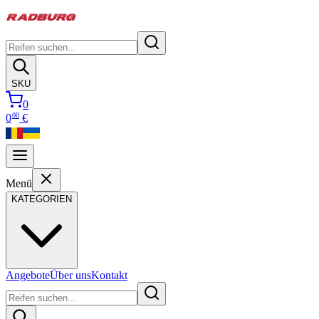
SKU
0
00
0
€
Menü
KATEGORIEN
Angebote
Über uns
Kontakt