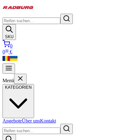
SKU
0
00
0
€
Menü
KATEGORIEN
Angebote
Über uns
Kontakt