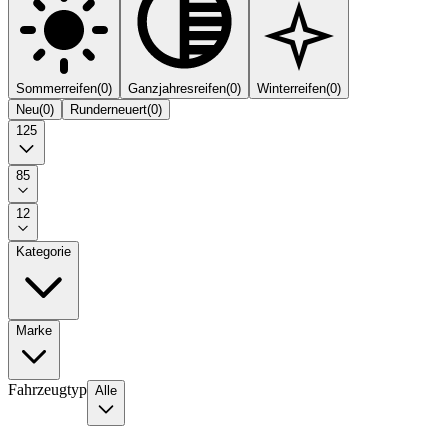
Sommerreifen
(
0
)
Ganzjahresreifen
(
0
)
Winterreifen
(
0
)
Neu
(
0
)
Runderneuert
(
0
)
125
85
12
Kategorie
Marke
Fahrzeugtyp
Alle