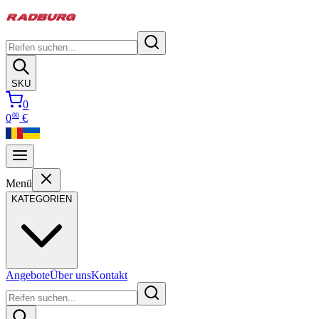
SKU
0
00
0
€
Menü
KATEGORIEN
Angebote
Über uns
Kontakt