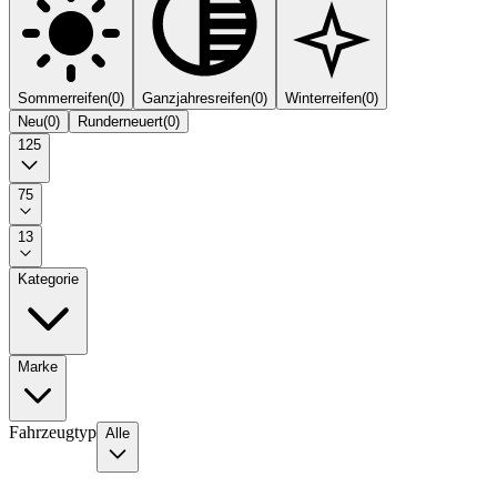
Sommerreifen
(
0
)
Ganzjahresreifen
(
0
)
Winterreifen
(
0
)
Neu
(
0
)
Runderneuert
(
0
)
125
75
13
Kategorie
Marke
Fahrzeugtyp
Alle