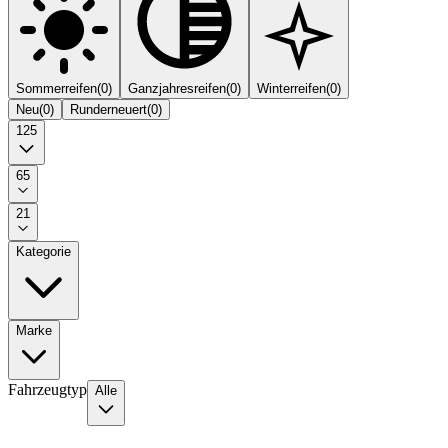
Sommerreifen
(
0
)
Ganzjahresreifen
(
0
)
Winterreifen
(
0
)
Neu
(
0
)
Runderneuert
(
0
)
125
65
21
Kategorie
Marke
Fahrzeugtyp
Alle