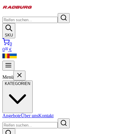
SKU
0
00
0
€
Menü
KATEGORIEN
Angebote
Über uns
Kontakt