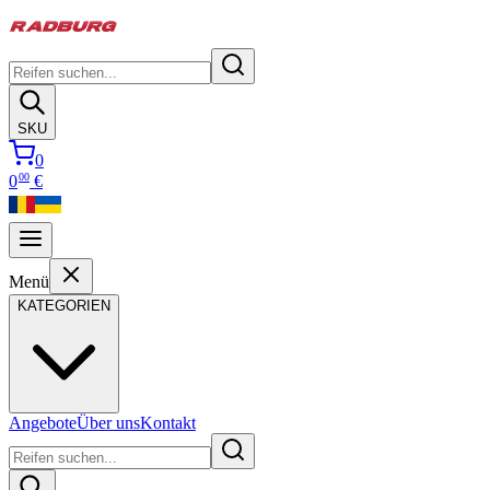
SKU
0
00
0
€
Menü
KATEGORIEN
Angebote
Über uns
Kontakt