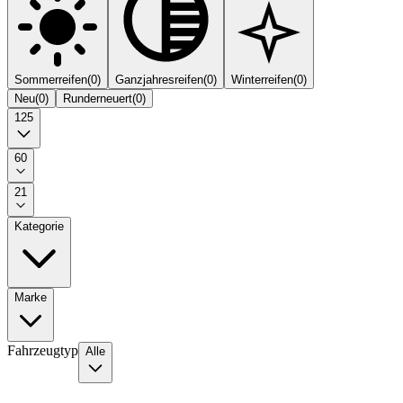
Sommerreifen
(
0
)
Ganzjahresreifen
(
0
)
Winterreifen
(
0
)
Neu
(
0
)
Runderneuert
(
0
)
125
60
21
Kategorie
Marke
Fahrzeugtyp
Alle