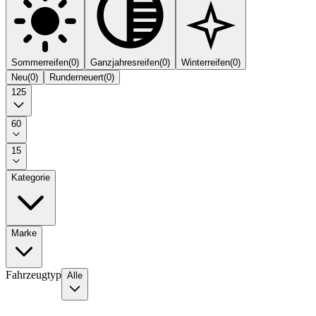
Sommerreifen
(
0
)
Ganzjahresreifen
(
0
)
Winterreifen
(
0
)
Neu
(
0
)
Runderneuert
(
0
)
125
60
15
Kategorie
Marke
Fahrzeugtyp
Alle