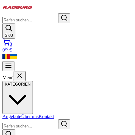
SKU
0
00
0
€
Menü
KATEGORIEN
Angebote
Über uns
Kontakt