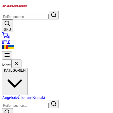
SKU
0
00
0
€
Menü
KATEGORIEN
Angebote
Über uns
Kontakt