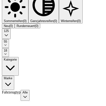
Sommerreifen
(
0
)
Ganzjahresreifen
(
0
)
Winterreifen
(
0
)
Neu
(
0
)
Runderneuert
(
0
)
125
55
18
Kategorie
Marke
Fahrzeugtyp
Alle