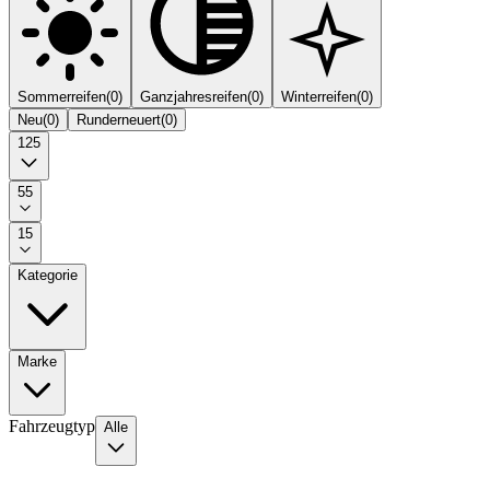
Sommerreifen
(
0
)
Ganzjahresreifen
(
0
)
Winterreifen
(
0
)
Neu
(
0
)
Runderneuert
(
0
)
125
55
15
Kategorie
Marke
Fahrzeugtyp
Alle