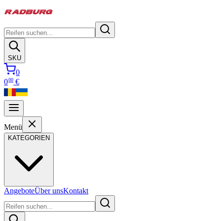
SKU
0
00
0
€
Menü
KATEGORIEN
Angebote
Über uns
Kontakt