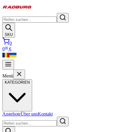
SKU
0
00
0
€
Menü
KATEGORIEN
Angebote
Über uns
Kontakt