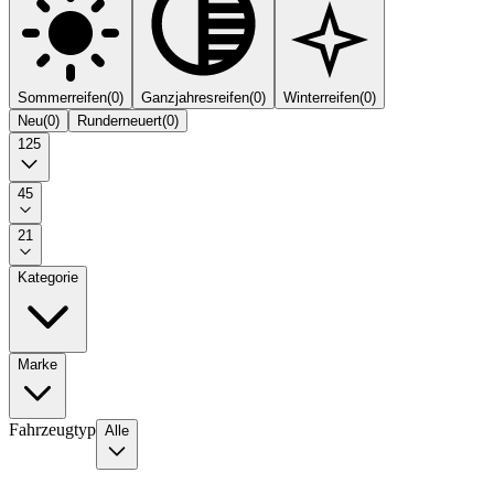
Sommerreifen
(
0
)
Ganzjahresreifen
(
0
)
Winterreifen
(
0
)
Neu
(
0
)
Runderneuert
(
0
)
125
45
21
Kategorie
Marke
Fahrzeugtyp
Alle