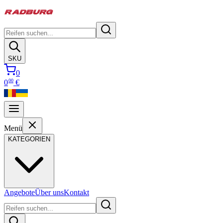
SKU
0
00
0
€
Menü
KATEGORIEN
Angebote
Über uns
Kontakt