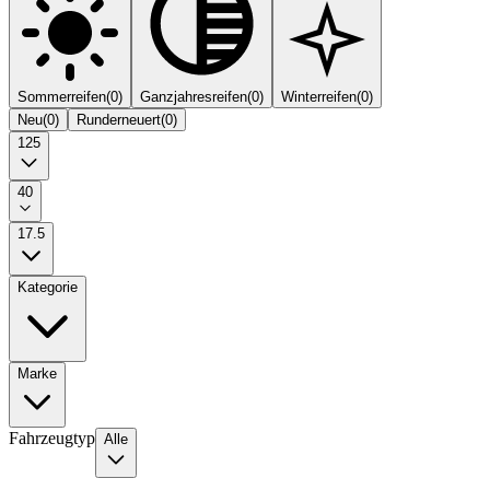
Sommerreifen
(
0
)
Ganzjahresreifen
(
0
)
Winterreifen
(
0
)
Neu
(
0
)
Runderneuert
(
0
)
125
40
17.5
Kategorie
Marke
Fahrzeugtyp
Alle