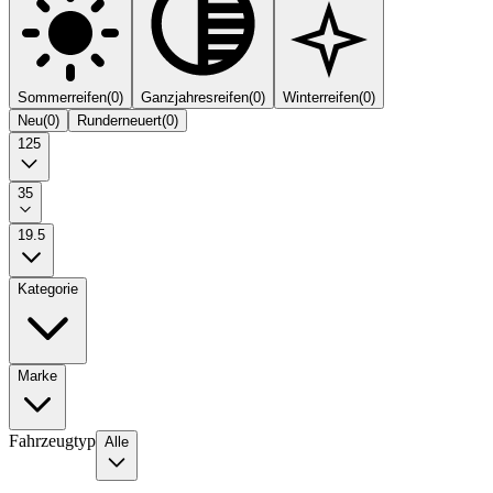
Sommerreifen
(
0
)
Ganzjahresreifen
(
0
)
Winterreifen
(
0
)
Neu
(
0
)
Runderneuert
(
0
)
125
35
19.5
Kategorie
Marke
Fahrzeugtyp
Alle