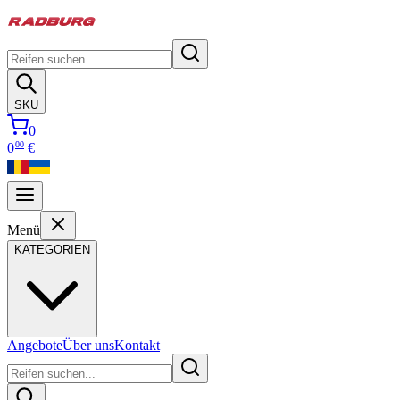
SKU
0
00
0
€
Menü
KATEGORIEN
Angebote
Über uns
Kontakt