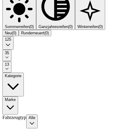
Sommerreifen
(
0
)
Ganzjahresreifen
(
0
)
Winterreifen
(
0
)
Neu
(
0
)
Runderneuert
(
0
)
125
35
13
Kategorie
Marke
Fahrzeugtyp
Alle