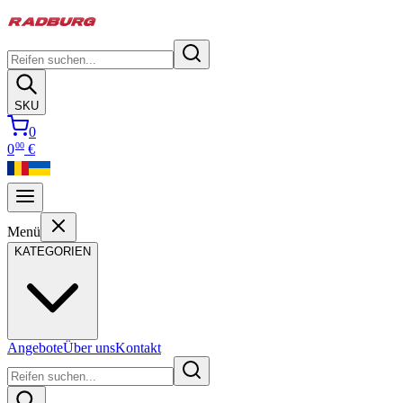
SKU
0
00
0
€
Menü
KATEGORIEN
Angebote
Über uns
Kontakt