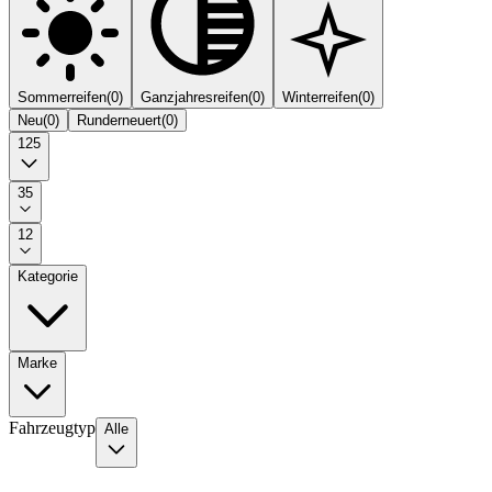
Sommerreifen
(
0
)
Ganzjahresreifen
(
0
)
Winterreifen
(
0
)
Neu
(
0
)
Runderneuert
(
0
)
125
35
12
Kategorie
Marke
Fahrzeugtyp
Alle