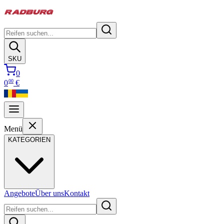
SKU
0
00
0
€
Menü
KATEGORIEN
Angebote
Über uns
Kontakt