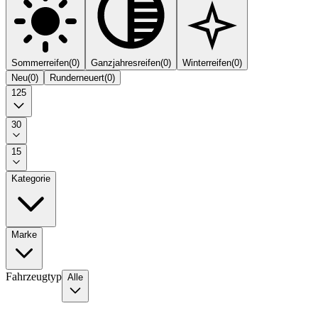
Sommerreifen
(
0
)
Ganzjahresreifen
(
0
)
Winterreifen
(
0
)
Neu
(
0
)
Runderneuert
(
0
)
125
30
15
Kategorie
Marke
Fahrzeugtyp
Alle