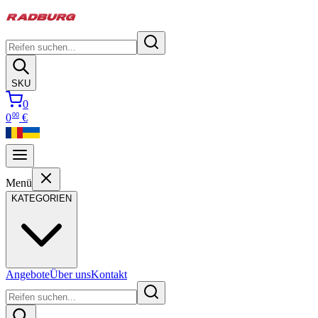
SKU
0
00
0
€
Menü
KATEGORIEN
Angebote
Über uns
Kontakt