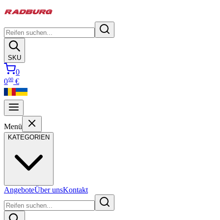
SKU
0
00
0
€
Menü
KATEGORIEN
Angebote
Über uns
Kontakt