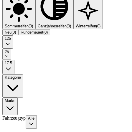
Sommerreifen
(
0
)
Ganzjahresreifen
(
0
)
Winterreifen
(
0
)
Neu
(
0
)
Runderneuert
(
0
)
125
25
17.5
Kategorie
Marke
Fahrzeugtyp
Alle