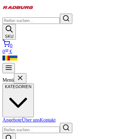
SKU
0
00
0
€
Menü
KATEGORIEN
Angebote
Über uns
Kontakt