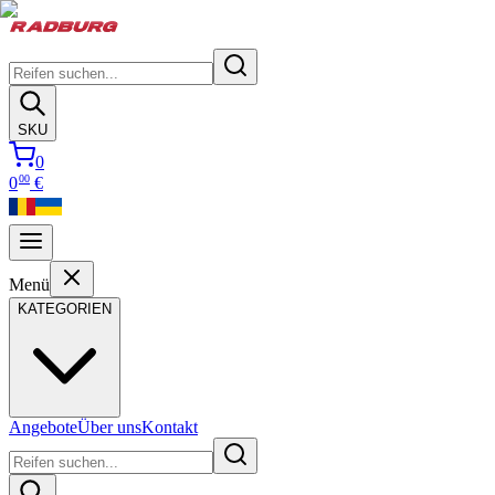
SKU
0
00
0
€
Menü
KATEGORIEN
Angebote
Über uns
Kontakt