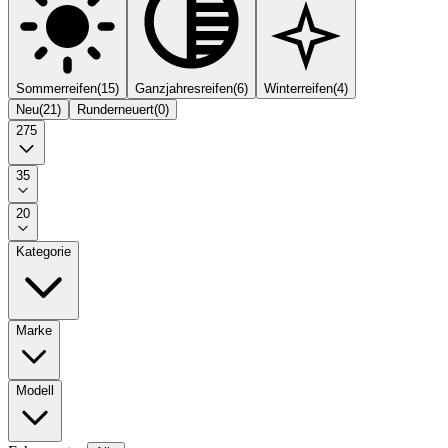
Sommerreifen
(
15
)
Ganzjahresreifen
(
6
)
Winterreifen
(
4
)
Neu
(
21
)
Runderneuert
(
0
)
275
35
20
Kategorie
Marke
Modell