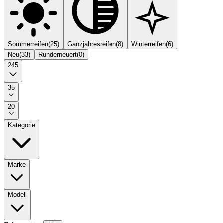
Sommerreifen
(
25
)
Ganzjahresreifen
(
8
)
Winterreifen
(
6
)
Neu
(
33
)
Runderneuert
(
0
)
245
35
20
Kategorie
Marke
Modell