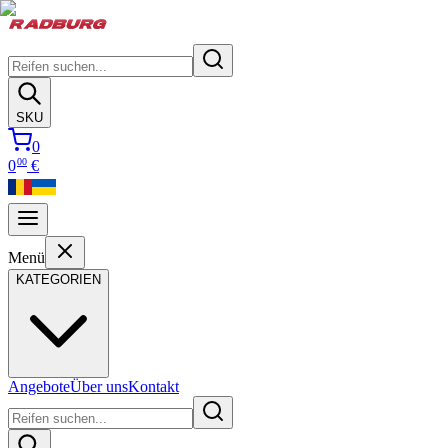
SKU
0
00
0
€
Menü
KATEGORIEN
Angebote
Über uns
Kontakt