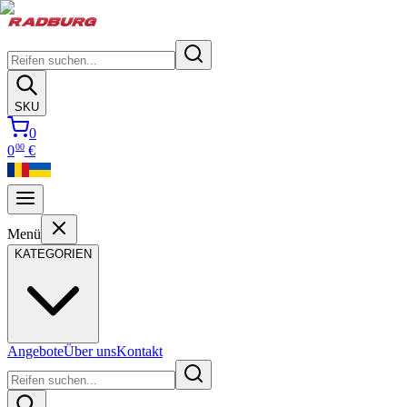
SKU
0
00
0
€
Menü
KATEGORIEN
Angebote
Über uns
Kontakt