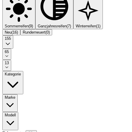
Sommerreifen
(
9
)
Ganzjahresreifen
(
7
)
Winterreifen
(
1
)
Neu
(
16
)
Runderneuert
(
0
)
155
65
13
Kategorie
Marke
Modell