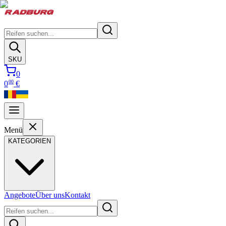
SKU
0
00
0
€
Menü
KATEGORIEN
Angebote
Über uns
Kontakt